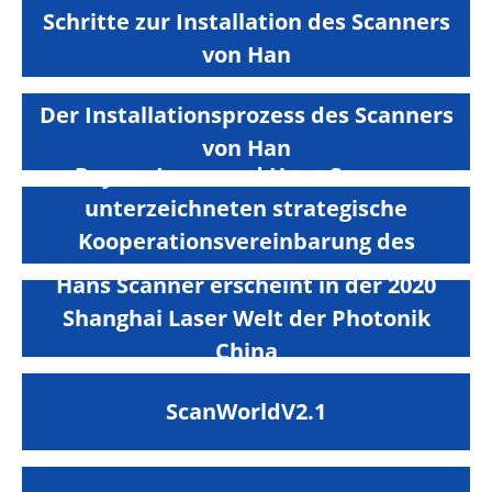
Schritte zur Installation des Scanners
von Han
Der Installationsprozess des Scanners
von Han
Raycus Laser und Hans Scanner
unterzeichneten strategische
Kooperationsvereinbarung des
Galvanometers
Hans Scanner erscheint in der 2020
Shanghai Laser Welt der Photonik
China
ScanWorldV2.1