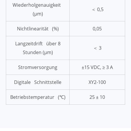
Wiederholgenauigkeit
＜ 0,5
(μm)
Nichtlinearität (%)
0,05
Langzeitdrift über 8
＜ 3
Stunden (μm)
Stromversorgung
±15 VDC, ≥ 3 A
Digitale Schnittstelle
XY2-100
Betriebstemperatur (℃)
25 ± 10