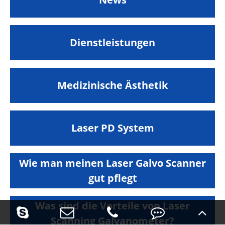
Dienstleistungen
Medizinische Ästhetik
Laser PD System
Wie man meinen Laser Galvo Scanner
gut pflegt
Was sind die Vorteile von Laser
Scanning Galvanometer?