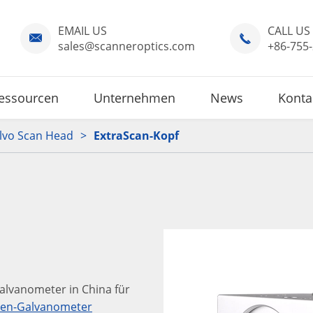
EMAIL US
CALL US


sales@scanneroptics.com
+86-755
essourcen
Unternehmen
News
Konta
lvo Scan Head
ExtraScan-Kopf
galvanometer in China für
sen-Galvanometer