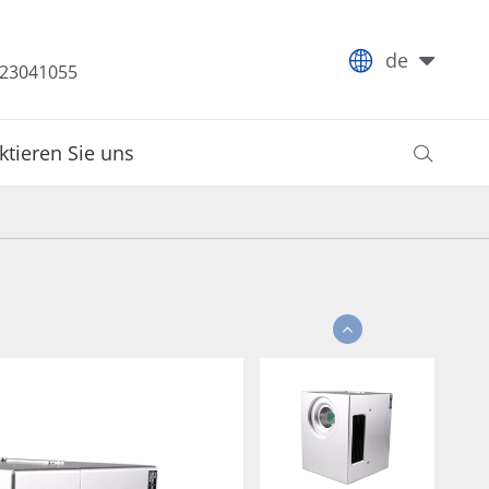

de
-23041055
ktieren Sie uns
