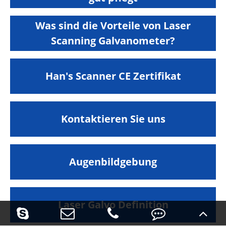
Was sind die Vorteile von Laser
Scanning Galvanometer?
Han's Scanner CE Zertifikat
Kontaktieren Sie uns
Augenbildgebung
Laser Galvo Definition