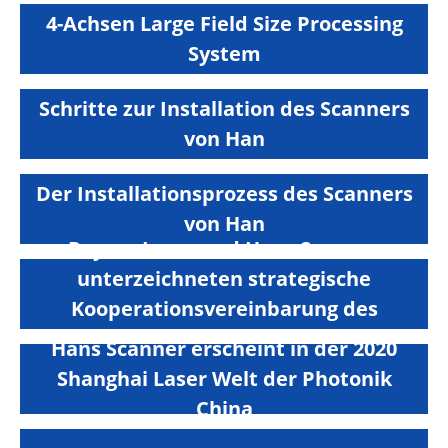
4-Achsen Large Field Size Processing
System
Schritte zur Installation des Scanners
von Han
Der Installationsprozess des Scanners
von Han
Raycus Laser und Hans Scanner
unterzeichneten strategische
Kooperationsvereinbarung des
Galvanometers
Hans Scanner erscheint in der 2020
Shanghai Laser Welt der Photonik
China