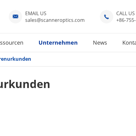
EMAIL US
CALL US


sales@scanneroptics.com
+86-755
ssourcen
Unternehmen
News
Konta
renurkunden
urkunden