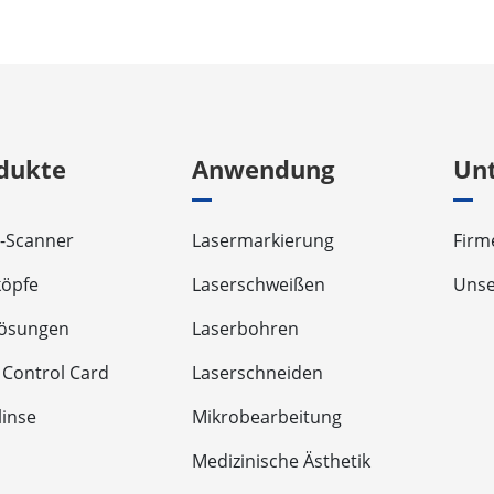
dukte
Anwendung
Un
-Scanner
Lasermarkierung
Firm
köpfe
Laserschweißen
Unse
lösungen
Laserbohren
 Control Card
Laserschneiden
linse
Mikrobearbeitung
Medizinische Ästhetik